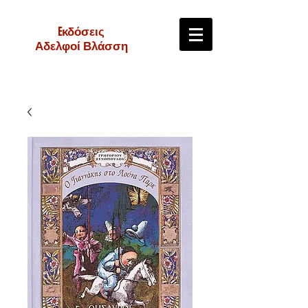
Eκδόσεις
Αδελφοί Βλάσση
e-shop