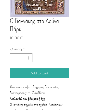
Ο Γιαννάκης στο Λούνα
Πάρκ
Price
10,00 €
Quantity
*
Add to Cart
Όνομα συγγραφέα: Γρηγόριος Ξενόπουλος
Εικονογράφος: H. Geoffroy
Ακολουθώ τον φίλο μου ή όχι;
Ο Γιαννάκης πηγαίνει στο σχολείο. Ακούει τους