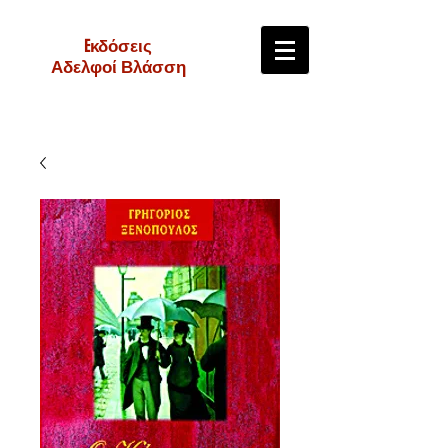
Eκδόσεις
Αδελφοί Βλάσση
e-shop