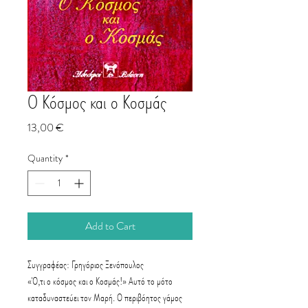
Ο Κόσμος και ο Κοσμάς
Price
13,00 €
Quantity
*
Add to Cart
Συγγραφέας: Γρηγόριος Ξενόπουλος
«Ό,τι ο κόσμος και ο Κοσμάς!» Αυτό το μότο
καταδυναστεύει τον Μαρή. Ο περιβόητος γάμος