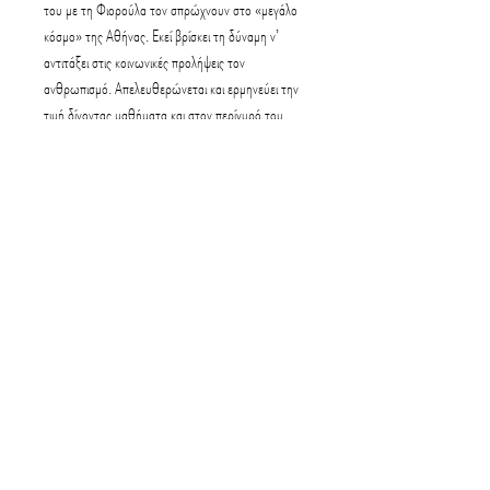
του με τη Φιορούλα τον σπρώχνουν στο «μεγάλο
κόσμο» της Αθήνας. Εκεί βρίσκει τη δύναμη ν’
αντιτάξει στις κοινωνικές προλήψεις τον
ανθρωπισμό. Απελευθερώνεται και ερμηνεύει την
τιμή δίνοντας μαθήματα και στον περίγυρό του.
​Στο μυθιστόρημα αυτό ο Ξενόπουλος παρουσιάζει
το θέμα της συζυγικής τιμής, της τιμής του άνδρα.
«Τιμή του ανθρώπου» και «Τιμή του άνδρα» −δυο
αιώνια πανανθρώπινα προβλήματα− έγιναν το
υλικό που ο μεγάλος συγγραφέας έπλασε
αριστουργηματικά το έργο του, που θεωρείται από
τα ανώτερα, βαθύτερα και καλλιτεχνικότερα έργα
που έχει γράψει.
Προδιαγραφές:
2.
ΙSBN: 960-302-055-9, Αριθμός σελίδων:
320