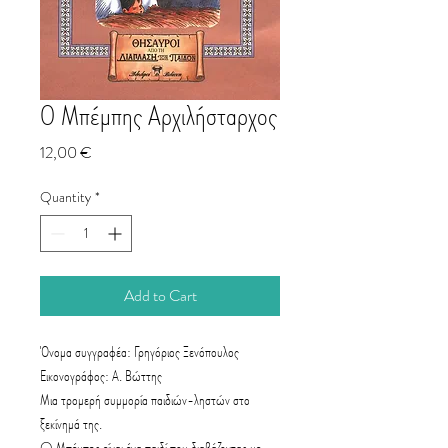
Ο Μπέμπης Αρχιλήσταρχος
Price
12,00 €
Quantity
*
Add to Cart
Όνομα συγγραφέα: Γρηγόριος Ξενόπουλος
Εικονογράφος: Α. Βώττης
Μια τρομερή συμμορία παιδιών-ληστών στο
ξεκίνημά της.