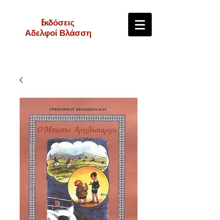
Eκδόσεις
Αδελφοί Βλάσση
e-shop