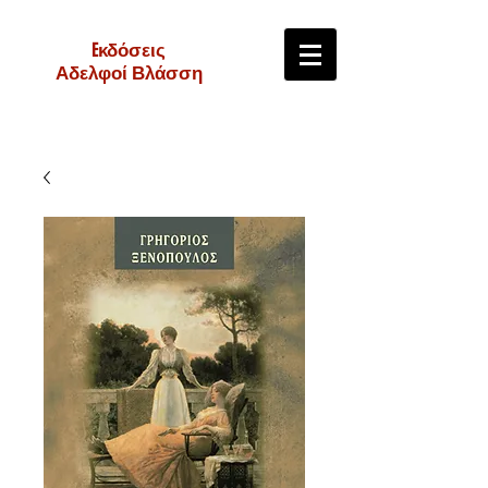
Eκδόσεις
Αδελφοί Βλάσση
e-shop