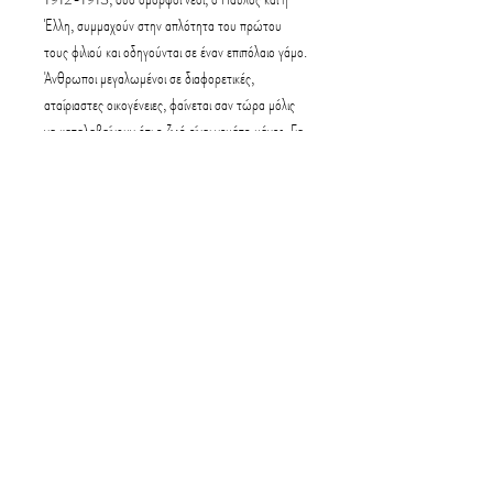
Έλλη, συμμαχούν στην απλότητα του πρώτου
τους φιλιού και οδηγούνται σε έναν επιπόλαιο γάμο.
Άνθρωποι μεγαλωμένοι σε διαφορετικές,
αταίριαστες οικογένειες, φαίνεται σαν τώρα μόλις
να καταλαβαίνουν ότι η ζωή είναι γεμάτη μάχες. Για
την ιδεαλίστρια Έλλη η μεγαλύτερη δίνεται μέσα
της, όταν μαθαίνει ότι ο άντρας της δεν επιθυμεί
να ανήκει στα παλικάρια του πολέμου, στους
στρατιώτες που εκείνη πάντα θαύμαζε για την
αρρενωπότητά τους. Και τα φιλιά αρχίζουν να
γίνονται ψυχρά, προμηνύοντας πόλεμο ανάμεσα
στους δύο, ίδιο με αυτόν ανάμεσα στους πολλούς.
Προδιαγραφές:
6.
ISBN: 960-302-059-1, Αριθμός σελίδων: