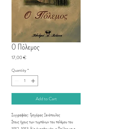
Ο Πόλεμος
Price
17,00 €
Quantity
*
Add to Cart
Συγγραφέας: Γρηγόριος Ξενόπουλος
​Στους ήχους των τυμπάνων του πολέμου του
1912-1913, δύο όμορφοι νέοι, ο Παύλος και η