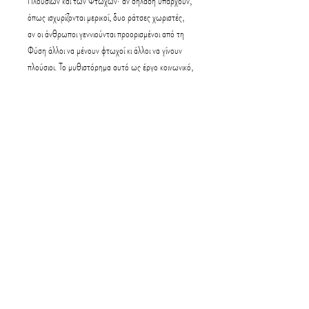
Πλουσίων και των Φτωχών· αν δηλαδή υπάρχουν,
όπως ισχυρίζονται μερικοί, δυο ράτσες χωριστές,
αν οι άνθρωποι γεννιούνται προορισμένοι από τη
Φύση άλλοι να μένουν φτωχοί κι άλλοι να γίνουν
πλούσιοι. Το μυθιστόρημα αυτό ως έργο κοινωνικό,
είναι αντικειμενικό και αμερόληπτο, και θεωρείται
το σημαντικότερο έργο του Ξενόπουλου. Μία φιλία
στενή δύο νέων από διαφορετικές τάξεις αποτελεί
τον ιστό πάνω στον οποίο πλέκεται το
μυθιστόρημα αυτό, το οποίο θεωρείται το
σημαντικότερο έργο του Ξενόπουλου.
Προδιαγραφές:
16.
ISBN: 960-302-011-7, Αριθμός σελίδων:
432