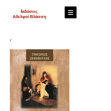
Eκδόσεις
Αδελφοί Βλάσση
e-shop