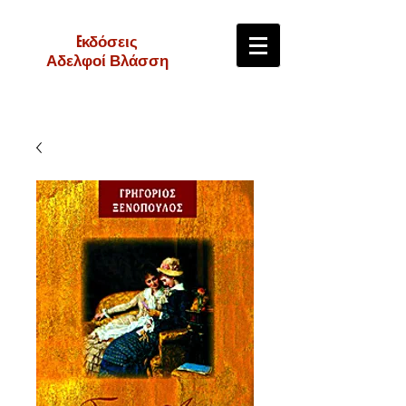
Eκδόσεις
Αδελφοί Βλάσση
e-shop